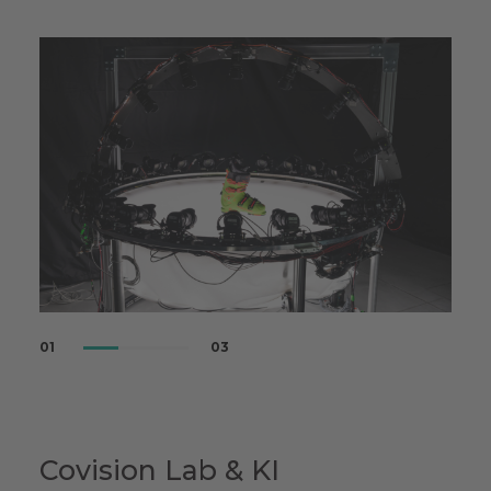
01
03
Covision Lab & KI
Ce