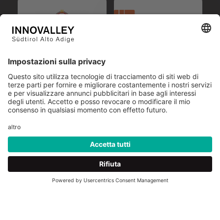
P.IVA. IT 03096250216
Colophon
Protezione dei dati
Cookies
Trasparenza