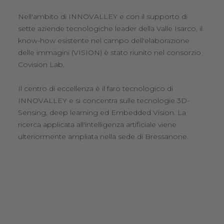
a
Nell'ambito di INNOVALLEY e con il supporto di
una
sette aziende tecnologiche leader della Valle Isarco, il
La s
know-how esistente nel campo dell'elaborazione
la pr
delle immagini (VISION) è stato riunito nel consorzio
sfacc
Covision Lab.
cent
Bress
Il centro di eccellenza è il faro tecnologico di
metal
er
INNOVALLEY e si concentra sulle tecnologie 3D-
adegu
enze
Sensing, deep learning ed Embedded Vision. La
ricerca applicata all'intelligenza artificiale viene
Il t
ulteriormente ampliata nella sede di Bressanone.
conos
produ
are
clien
prod
tecno