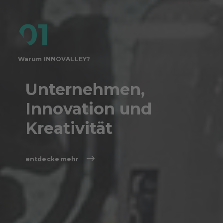
01
Warum INNOVALLEY?
Waru
Unternehmen,
B
Innovation und
A
Kreativität
S
entdecke mehr
en